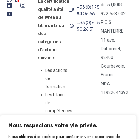
La certification
de 50,000€
+33 (0) 1 75
qualité a été
84 06 66
922 558 002
délivrée au
+33 (0) 6 15
R.C.S.
titre de la ou
50 26 31
NANTERRE
des
11 ave.
catégories
Dubonnet,
d’actions
92400
suivants :
Courbevoie,
Les actions
France
de
NDA :
formation
11922644392
Les bilans
de
compétences
Nous respectons votre vie privée.
Nous utilisons des cookies pour améliorer votre expérience de