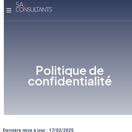
P
o
l
i
t
i
q
u
e
d
e
c
o
n
f
i
d
e
n
t
i
a
l
i
t
é
Dernière mise à jour : 17/02/2025