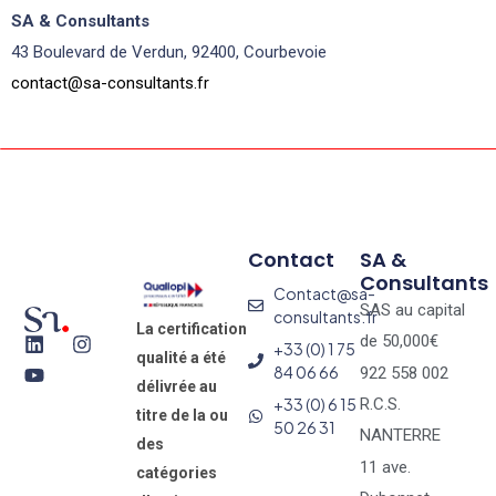
SA & Consultants
43 Boulevard de Verdun, 92400, Courbevoie
contact@sa-consultants.fr
Contact
SA &
Consultants
Contact@sa-
SAS au capital
consultants.fr
La certification
de 50,000€
+33 (0) 1 75
qualité a été
84 06 66
922 558 002
délivrée au
+33 (0) 6 15
R.C.S.
titre de la ou
50 26 31
NANTERRE
des
11 ave.
catégories