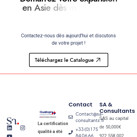
e
n
A
s
i
e
d
è
s
m
a
i
n
t
e
n
a
n
t
!
Contactez-nous dès aujourd’hui et discutons
de votre projet !
Téléchargez le Catalogue
Contact
SA &
Consultants
Contact@sa-
SAS au capital
consultants.fr
La certification
de 50,000€
+33 (0) 1 75
qualité a été
84 06 66
922 558 002