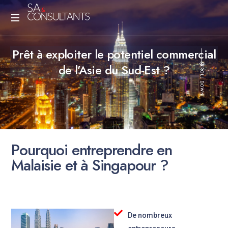
Prêt à exploiter le potentiel commercial
de l’Asie du Sud-Est ?
SCROLL DOWN
P
o
u
r
q
u
o
i
e
n
t
r
e
p
r
e
n
d
r
e
e
n
M
a
l
a
i
s
i
e
e
t
à
S
i
n
g
a
p
o
u
r
?
De nombreux