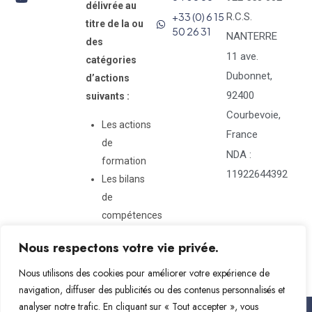
délivrée au
+33 (0) 6 15
R.C.S.
titre de la ou
50 26 31
NANTERRE
des
11 ave.
catégories
Dubonnet,
d’actions
92400
suivants :
Courbevoie,
Les actions
France
de
NDA :
formation
11922644392
Les bilans
de
compétences
Nous respectons votre vie privée.
Nous utilisons des cookies pour améliorer votre expérience de
navigation, diffuser des publicités ou des contenus personnalisés et
analyser notre trafic. En cliquant sur « Tout accepter », vous