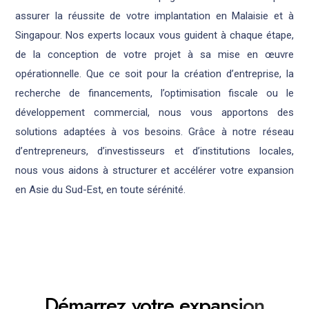
assurer la réussite de votre implantation en Malaisie et à
Singapour. Nos experts locaux vous guident à chaque étape,
de la conception de votre projet à sa mise en œuvre
opérationnelle. Que ce soit pour la création d’entreprise, la
recherche de financements, l’optimisation fiscale ou le
développement commercial, nous vous apportons des
solutions adaptées à vos besoins. Grâce à notre réseau
d’entrepreneurs, d’investisseurs et d’institutions locales,
nous vous aidons à structurer et accélérer votre expansion
en Asie du Sud-Est, en toute sérénité.
D
é
m
a
r
r
e
z
v
o
t
r
e
e
x
p
a
n
s
i
o
n