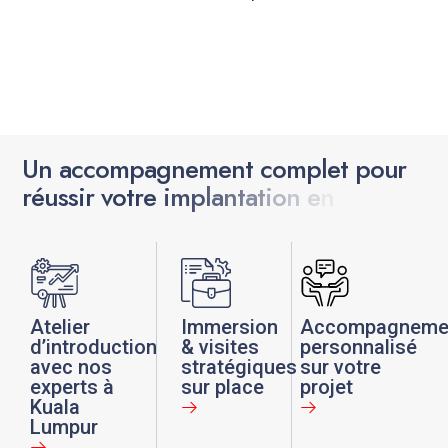
U
n
a
c
c
o
m
p
a
g
n
e
m
e
n
t
c
o
m
p
l
e
t
p
o
u
r
r
é
u
s
s
i
r
v
o
t
r
e
i
m
p
l
a
n
t
a
t
i
o
n
e
n
A
s
i
e
:
Atelier
Immersion
Accompagneme
d’introduction
& visites
personnalisé
avec nos
stratégiques
sur votre
experts à
sur place
projet
Kuala
Lumpur