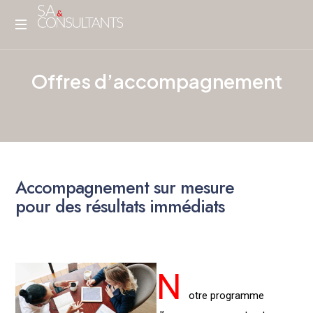
O
f
f
r
e
s
d
’
a
c
c
o
m
p
a
g
n
e
m
e
n
t
NOS
EXPERTISES
A
c
c
o
m
p
a
g
n
e
m
e
n
t
s
u
r
m
e
s
u
r
e
p
o
u
r
d
e
s
r
é
s
u
l
t
a
t
s
i
m
m
é
d
i
a
t
s
N
otre programme