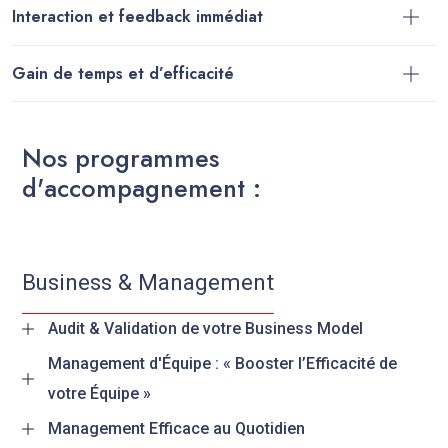
Interaction et feedback immédiat
Gain de temps et d’efficacité
N
o
s
p
r
o
g
r
a
m
m
e
s
d
'
a
c
c
o
m
p
a
g
n
e
m
e
n
t
:
Business & Management
Audit & Validation de votre Business Model
Management d'Équipe : « Booster l’Efficacité de
votre Équipe »
Management Efficace au Quotidien