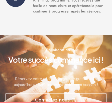
À la fin du programme, vous recevez une
feuille de route claire et opérationnelle pour
continuer à progresser après les séances.
— Collaboration
V
o
t
r
e
s
u
c
c
è
s
c
o
m
m
e
n
c
e
i
c
i
!
Réservez votre séance diagnostic gratuite dès
aujourd'hui et transformez vos défis en succès !
Contactez nous