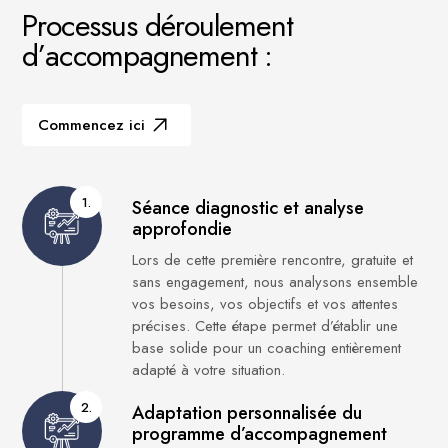
P
r
o
c
e
s
s
u
s
d
é
r
o
u
l
e
m
e
n
t
d
’
a
c
c
o
m
p
a
g
n
e
m
e
n
t
:
Commencez ici
1.
Séance diagnostic et analyse
approfondie
Lors de cette première rencontre, gratuite et
sans engagement, nous analysons ensemble
vos besoins, vos objectifs et vos attentes
précises. Cette étape permet d’établir une
base solide pour un coaching entièrement
adapté à votre situation.
2.
Adaptation personnalisée du
programme d’accompagnement