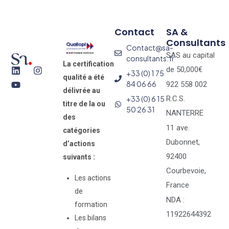
Contact
SA &
Consultants
Contact@sa-
SAS au capital
consultants.fr
La certification
de 50,000€
+33 (0) 1 75
qualité a été
84 06 66
922 558 002
délivrée au
+33 (0) 6 15
R.C.S.
titre de la ou
50 26 31
NANTERRE
des
11 ave.
catégories
Dubonnet,
d’actions
92400
suivants :
Courbevoie,
Les actions
France
de
NDA :
formation
11922644392
Les bilans