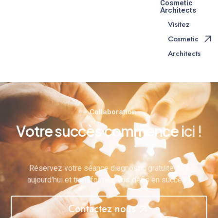
Cosmetic
Architects
Visitez
Cosmetic
Architects
— Collaboration
V
o
t
r
e
s
u
c
c
è
s
c
o
m
m
e
n
c
e
i
c
i
!
Réservez votre séance diagnostic gratuite dès
aujourd'hui et transformez vos défis en succès !
Contactez nous