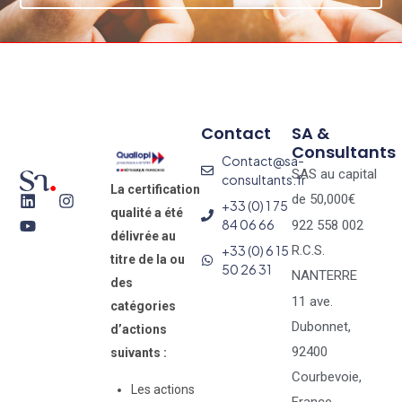
Contact
SA &
Consultants
Contact@sa-
SAS au capital
consultants.fr
La certification
de 50,000€
+33 (0) 1 75
qualité a été
84 06 66
922 558 002
délivrée au
+33 (0) 6 15
R.C.S.
titre de la ou
50 26 31
NANTERRE
des
11 ave.
catégories
Dubonnet,
d’actions
92400
suivants :
Courbevoie,
Les actions
France