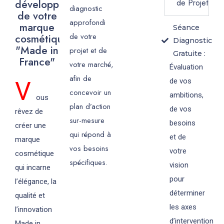
développement
de Projet
diagnostic
de votre
approfondi
marque
Séance
de votre
cosmétique
Diagnostic
"Made in
projet et de
Gratuite :
France"
votre marché,
Évaluation
afin de
de vos
V
concevoir un
ambitions,
ous
plan d’action
de vos
rêvez de
sur-mesure
besoins
créer une
qui répond à
et de
marque
vos besoins
votre
cosmétique
spécifiques.
vision
qui incarne
pour
l’élégance, la
déterminer
qualité et
les axes
l’innovation
d’intervention
Made in