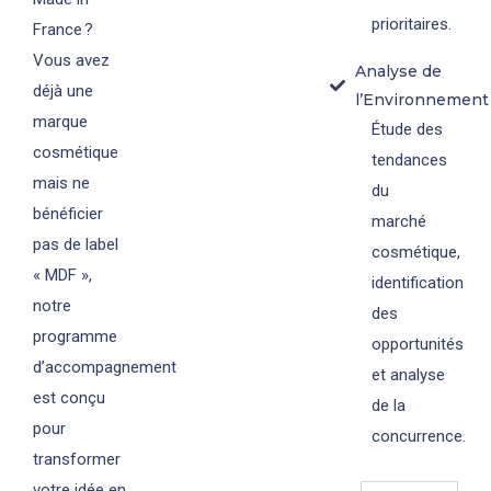
prioritaires.
France ?
Vous avez
Analyse de
déjà une
l’Environnement
marque
Étude des
cosmétique
tendances
mais ne
du
bénéficier
marché
pas de label
cosmétique,
« MDF »,
identification
notre
des
programme
opportunités
d’accompagnement
et analyse
est conçu
de la
pour
concurrence.
transformer
votre idée en