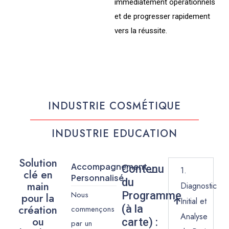
immédiatement opérationnels
et de progresser rapidement
vers la réussite.
INDUSTRIE COSMÉTIQUE
INDUSTRIE EDUCATION
Solution
Accompagnement
Contenu
1.
clé en
Personnalisé
du
main
Diagnostic
Programme
Nous
pour la
Initial et
création
(à la
commençons
Analyse
ou
carte) :
par un