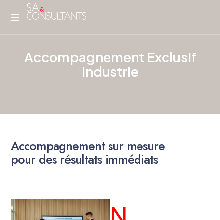
A
c
c
o
m
p
a
g
n
e
m
e
n
t
E
x
c
l
u
s
i
f
I
n
d
u
s
t
r
i
e
NOS
EXPERTISES
A
c
c
o
m
p
a
g
n
e
m
e
n
t
s
u
r
m
e
s
u
r
e
p
o
u
r
d
e
s
r
é
s
u
l
t
a
t
s
i
m
m
é
d
i
a
t
s
N